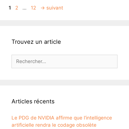
Page
Page
Page
1
2
…
12
→
suivant
Trouvez un article
Rechercher :
Articles récents
Le PDG de NVIDIA affirme que l’intelligence
artificielle rendra le codage obsolète